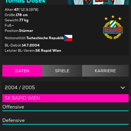
Tomas Dosek
Alter
:
47
(*12.9.1978)
Größe
:
178 cm
Gewicht
:
77 kg
Fuß
:
-
Position
:
Stürmer
Nationalität
:
Tschechische Republik
BL-Debüt
:
14.7.2004
Letzter BL-Verein
:
SK Rapid Wien
DATEN
SPIELE
KARRIERE
2004 / 2005
SK RAPID WIEN
Offensive
Defensive