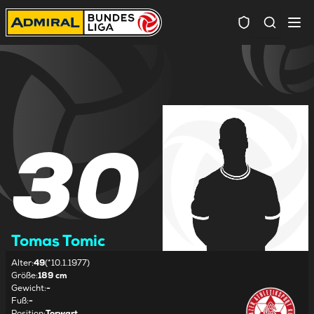
Spielersuc
30
Tomas Tomic
Alter
:
49
(*10.1.1977)
Größe
:
189 cm
Gewicht
:
-
Fuß
:
-
Position
:
Torwart