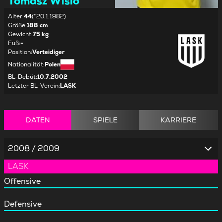
Tomasz Wisio
Alter
:
44
(*20.1.1982)
Größe
:
188 cm
Gewicht
:
75 kg
Fuß
:
-
Position
:
Verteidiger
Nationalität
:
Polen
BL-Debüt
:
10.7.2002
Letzter BL-Verein
:
LASK
DATEN
SPIELE
KARRIERE
2008 / 2009
LASK
Offensive
Defensive