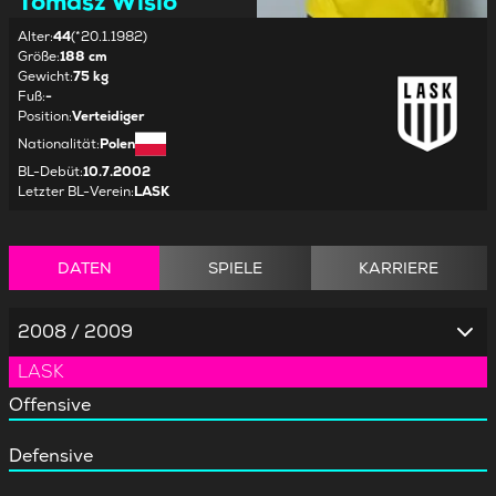
Tomasz Wisio
Alter
:
44
(*20.1.1982)
Größe
:
188 cm
Gewicht
:
75 kg
Fuß
:
-
Position
:
Verteidiger
Nationalität
:
Polen
BL-Debüt
:
10.7.2002
Letzter BL-Verein
:
LASK
DATEN
SPIELE
KARRIERE
2008 / 2009
LASK
Offensive
Defensive