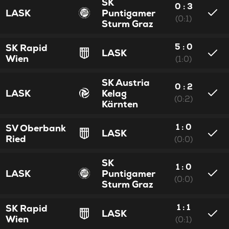
SK
0 : 3
LASK
Puntigamer
(0:1)
Sturm Graz
5 : 0
SK Rapid
LASK
Wien
(1:0)
SK Austria
0 : 2
LASK
Kelag
(0:2)
Kärnten
1 : 0
SV Oberbank
LASK
Ried
(0:0)
SK
1 : 0
LASK
Puntigamer
(0:0)
Sturm Graz
1 : 1
SK Rapid
LASK
Wien
(0:1)