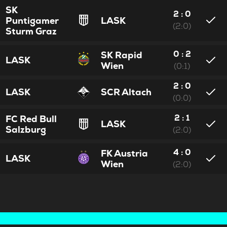
SK
2 : 0
Puntigamer
LASK
(2:0)
Sturm Graz
0 : 2
SK Rapid
LASK
Wien
(0:1)
2 : 0
LASK
SCR Altach
(0:0)
2 : 1
FC Red Bull
LASK
Salzburg
(2:0)
4 : 0
FK Austria
LASK
Wien
(2:0)