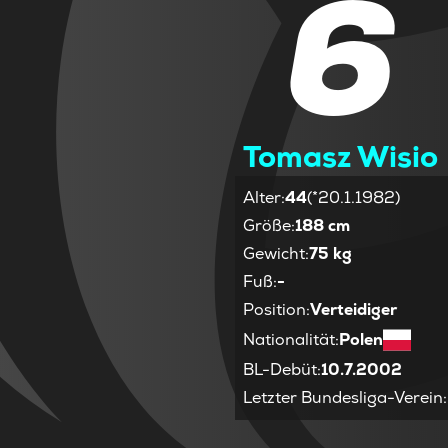
6
Tomasz Wisio
Alter
:
44
(*20.1.1982)
Größe
:
188 cm
Gewicht
:
75 kg
Fuß
:
-
Position
:
Verteidiger
Nationalität
:
Polen
BL-Debüt
:
10.7.2002
Letzter Bundesliga-Verein
: