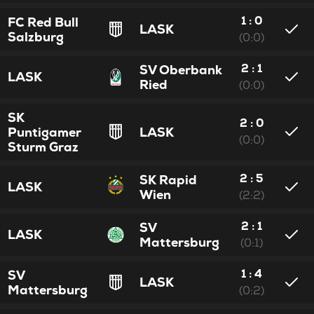
1 : 0
FC Red Bull
LASK
Salzburg
(0:0)
2 : 1
SV Oberbank
LASK
Ried
(0:0)
SK
2 : 0
Puntigamer
LASK
(0:0)
Sturm Graz
2 : 5
SK Rapid
LASK
Wien
(2:2)
2 : 1
SV
LASK
Mattersburg
(0:1)
1 : 4
SV
LASK
Mattersburg
(0:2)