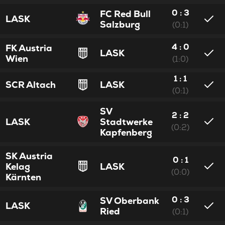
0 : 3
FC Red Bull
LASK
Salzburg
(0:1)
4 : 0
FK Austria
LASK
Wien
(1:0)
1 : 1
SCR Altach
LASK
(0:1)
SV
2 : 2
LASK
Stadtwerke
(0:2)
Kapfenberg
SK Austria
0 : 1
Kelag
LASK
(0:0)
Kärnten
0 : 3
SV Oberbank
LASK
Ried
(0:1)