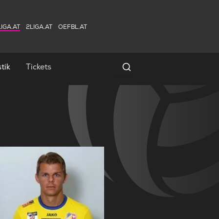
IGA.AT
2LIGA.AT
OEFBL.AT
tik
Tickets
Spielersuche