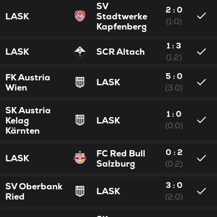
SV
2 : 0
LASK
Stadtwerke
(1:0)
Kapfenberg
1 : 3
LASK
SCR Altach
(1:2)
5 : 0
FK Austria
LASK
Wien
(3:0)
SK Austria
1 : 0
Kelag
LASK
(0:0)
Kärnten
0 : 2
FC Red Bull
LASK
Salzburg
(0:2)
3 : 0
SV Oberbank
LASK
Ried
(2:0)