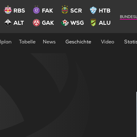
RBS
FAK
SCR
HTB
BUNDESL
ALT
GAK
WSG
ALU
lplan
Tabelle
News
Geschichte
Video
Statis