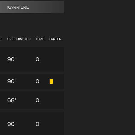
KARRIERE
LF
SPIELMINUTEN
TORE
KARTEN
90'
0
90'
0
68'
0
90'
0