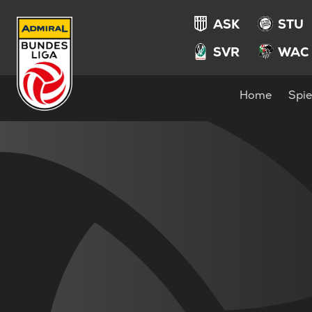
ASK
STU
SVR
WAC
Home
Spie