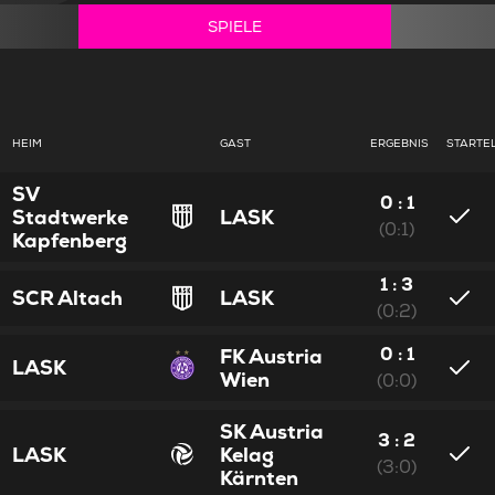
SPIELE
HEIM
GAST
ERGEBNIS
STARTE
SV
0 : 1
Stadtwerke
LASK
(0:1)
Kapfenberg
1 : 3
SCR Altach
LASK
(0:2)
0 : 1
FK Austria
LASK
Wien
(0:0)
SK Austria
3 : 2
LASK
Kelag
(3:0)
Kärnten