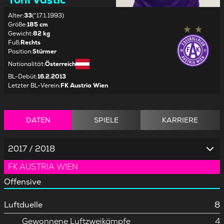
Alter
:
33
(*17.1.1993)
Größe
:
185 cm
Gewicht
:
82 kg
Fuß
:
Rechts
Position
:
Stürmer
Nationalität
:
Österreich
BL-Debüt
:
16.2.2013
Letzter BL-Verein
:
FK Austria Wien
DATEN
SPIELE
KARRIERE
2017 / 2018
FK AUSTRIA WIEN
Offensive
Luftduelle
8
Gewonnene Luftzweikämpfe
4