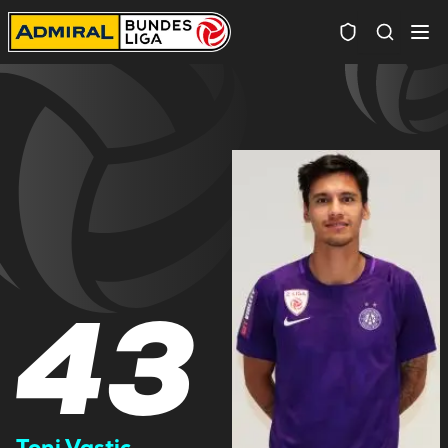
Spielersuc
43
Toni Vastic