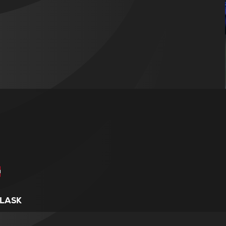
r
LASK