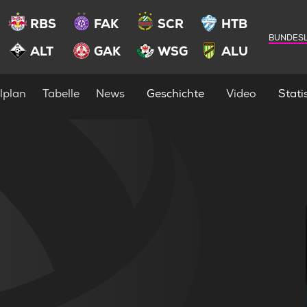
RBS
FAK
SCR
HTB
BUNDESL
ALT
GAK
WSG
ALU
lplan
Tabelle
News
Geschichte
Video
Statis