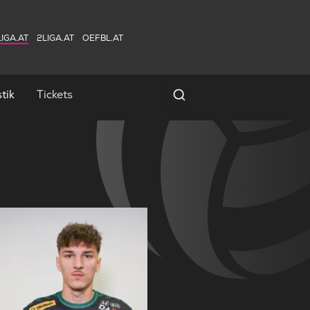
IGA.AT
2LIGA.AT
OEFBL.AT
tik
Tickets
Spielersuche