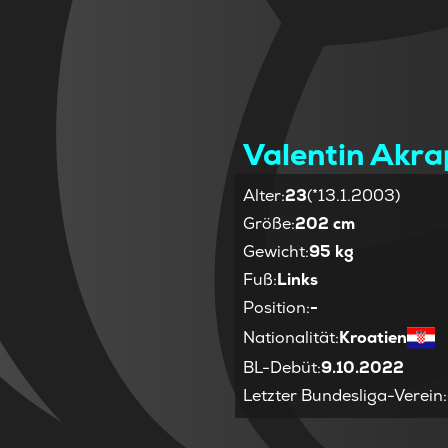
Valentin Akra
Alter
:
23
(*13.1.2003)
Größe
:
202 cm
Gewicht
:
95 kg
Fuß
:
Links
Position
:
-
Nationalität
:
Kroatien
BL-Debüt
:
9.10.2022
Letzter Bundesliga-Verein
: