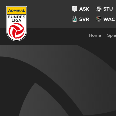
ASK
STU
SVR
WAC
Home
Spie