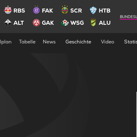
RBS
FAK
SCR
HTB
BUNDESL
ALT
GAK
WSG
ALU
lplan
Tabelle
News
Geschichte
Video
Statis