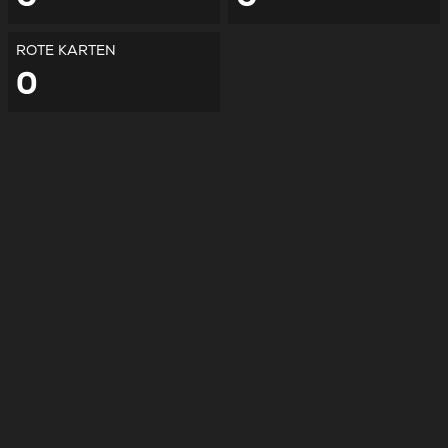
ROTE KARTEN
0