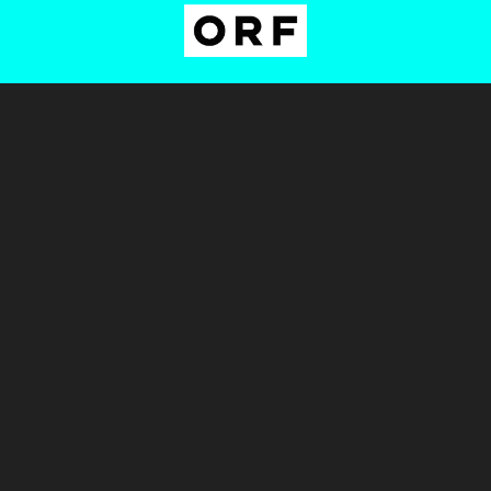
Newsletter
AGB
Pressebereich
Datenschutz
Impressum
BUNDESLIGA.AT
2LIGA.AT