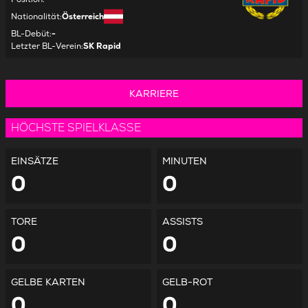
Nationalität
:
Österreich
BL-Debüt
:
-
Letzter BL-Verein
:
SK Rapid
KARRIERE
HÖCHSTE SPIELKLASSE
EINSÄTZE
MINUTEN
0
0
TORE
ASSISTS
0
0
GELBE KARTEN
GELB-ROT
0
0