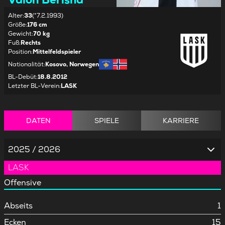
Alter
:
33
(*7.2.1993)
Größe
:
176 cm
Gewicht
:
70 kg
Fuß
:
Rechts
Position
:
Mittelfeldspieler
Nationalität
:
Kosovo, Norwegen
BL-Debüt
:
18.8.2012
Letzter BL-Verein
:
LASK
DATEN
SPIELE
KARRIERE
2025 / 2026
LASK
Offensive
Abseits
1
Ecken
15