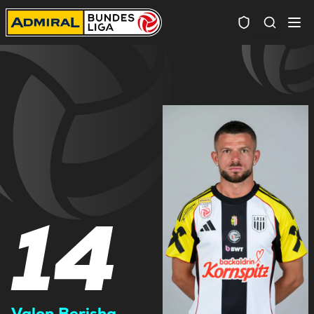
Spielersuc
14
Valon Berisha