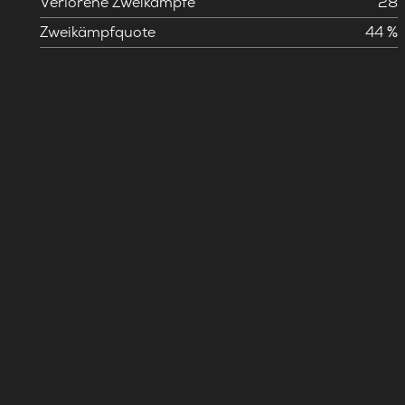
Verlorene Zweikämpfe
28
Zweikämpfquote
44 %