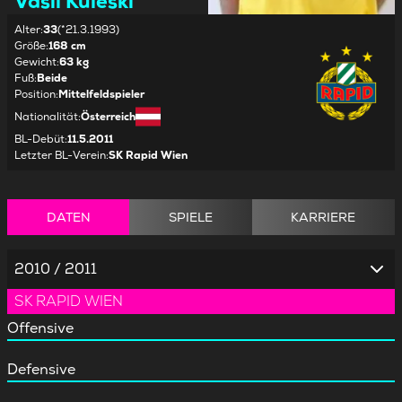
Vasil Kuleski
Alter
:
33
(*21.3.1993)
Größe
:
168 cm
Gewicht
:
63 kg
Fuß
:
Beide
Position
:
Mittelfeldspieler
Nationalität
:
Österreich
BL-Debüt
:
11.5.2011
Letzter BL-Verein
:
SK Rapid Wien
DATEN
SPIELE
KARRIERE
2010 / 2011
SK RAPID WIEN
Offensive
Defensive