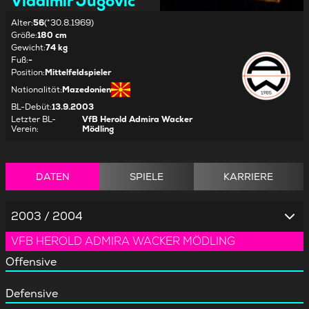
Vladimir Jugovic
Alter
:
56
(*30.8.1969)
Größe
:
180 cm
Gewicht
:
74 kg
Fuß
:
-
Position
:
Mittelfeldspieler
Nationalität
:
Mazedonien
BL-Debüt
:
13.9.2003
Letzter BL-
VfB Herold Admira Wacker
Verein
:
Mödling
DATEN
SPIELE
KARRIERE
2003 / 2004
VFB HEROLD ADMIRA WACKER MÖDLING
Offensive
Defensive