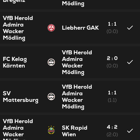
Mödling
VfB Herold
1 : 1
Admira
Liebherr GAK
Wacker
(0:0)
Mödling
VfB Herold
2 : 0
FC Kelag
Admira
Kärnten
Wacker
(0:0)
Mödling
VfB Herold
1 : 1
SV
Admira
Mattersburg
Wacker
(1:1)
Mödling
VfB Herold
4 : 2
Admira
SK Rapid
Wacker
Wien
(2:0)