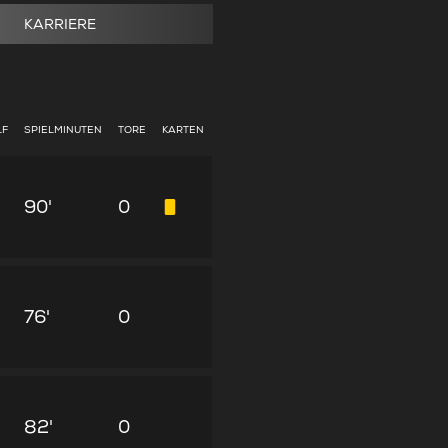
KARRIERE
LF
SPIELMINUTEN
TORE
KARTEN
90'
0
76'
0
82'
0