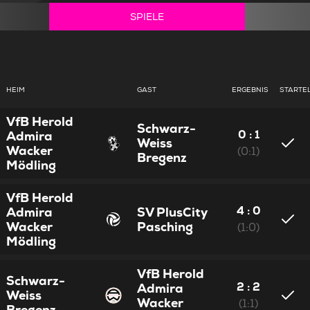
SPIELE
HEIM
GAST
ERGEBNIS
STARTE
VfB Herold
Schwarz-
0 : 1
Admira
Weiss
Wacker
(0:1)
Bregenz
Mödling
VfB Herold
4 : 0
Admira
SV PlusCity
Wacker
Pasching
(1:0)
Mödling
VfB Herold
Schwarz-
2 : 2
Admira
Weiss
Wacker
(1:1)
Bregenz