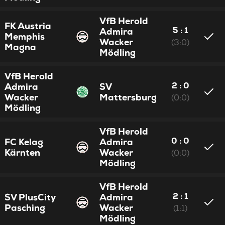
VfB Herold
FK Austria
5 : 1
Admira
Memphis
Wacker
(3:0)
Magna
Mödling
VfB Herold
2 : 0
Admira
SV
Wacker
Mattersburg
(0:0)
Mödling
VfB Herold
0 : 0
FC Kelag
Admira
Kärnten
Wacker
(0:0)
Mödling
VfB Herold
2 : 1
SV PlusCity
Admira
Pasching
Wacker
(1:1)
Mödling