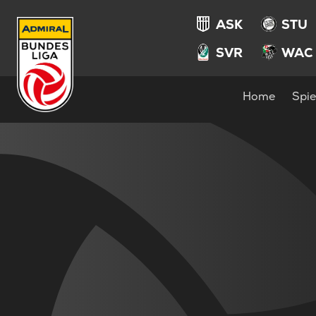
ASK
STU
SVR
WAC
Home
Spie