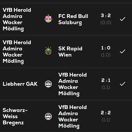
VfB Herold
3 : 2
Admira
FC Red Bull
Wacker
Salzburg
(0:0)
Mödling
VfB Herold
1 : 0
Admira
SK Rapid
Wacker
Wien
(1:0)
Mödling
VfB Herold
2 : 1
Admira
Liebherr GAK
Wacker
(1:1)
Mödling
VfB Herold
Schwarz-
2 : 2
Admira
Weiss
Wacker
(1:1)
Bregenz
Mödling