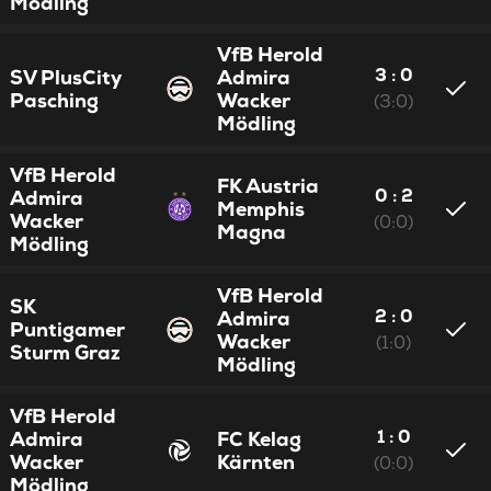
Mödling
VfB Herold
3 : 0
SV PlusCity
Admira
Pasching
Wacker
(3:0)
Mödling
VfB Herold
FK Austria
0 : 2
Admira
Memphis
Wacker
(0:0)
Magna
Mödling
VfB Herold
SK
2 : 0
Admira
Puntigamer
Wacker
(1:0)
Sturm Graz
Mödling
VfB Herold
1 : 0
Admira
FC Kelag
Wacker
Kärnten
(0:0)
Mödling