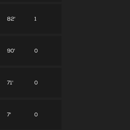
82'
1
90'
0
71'
0
7'
0