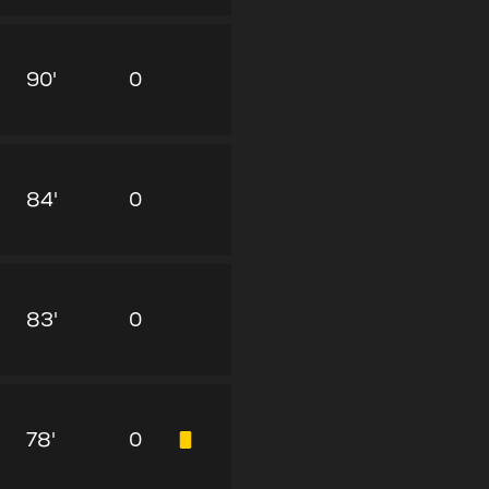
90'
0
84'
0
83'
0
78'
0