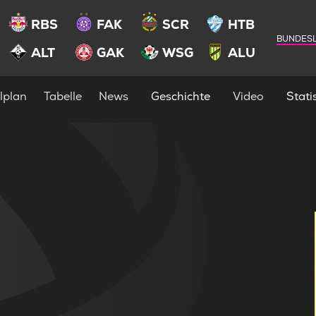
RBS
FAK
SCR
HTB
BUNDESL
ALT
GAK
WSG
ALU
lplan
Tabelle
News
Geschichte
Video
Statis