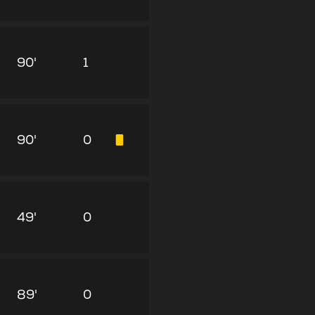
90'
1
90'
0
49'
0
89'
0