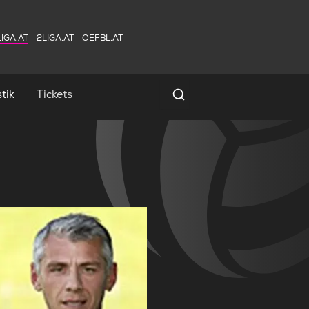
IGA.AT
2LIGA.AT
OEFBL.AT
tik
Tickets
Spielersuche