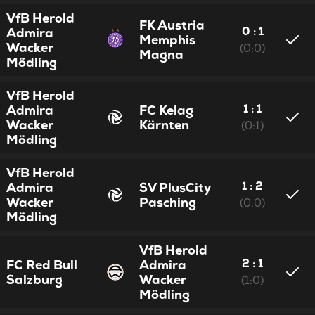
VfB Herold
FK Austria
0 : 1
Admira
Memphis
Wacker
(0:0)
Magna
Mödling
VfB Herold
1 : 1
Admira
FC Kelag
Wacker
Kärnten
(0:1)
Mödling
VfB Herold
1 : 2
Admira
SV PlusCity
Wacker
Pasching
(0:0)
Mödling
VfB Herold
2 : 1
FC Red Bull
Admira
Salzburg
Wacker
(1:0)
Mödling