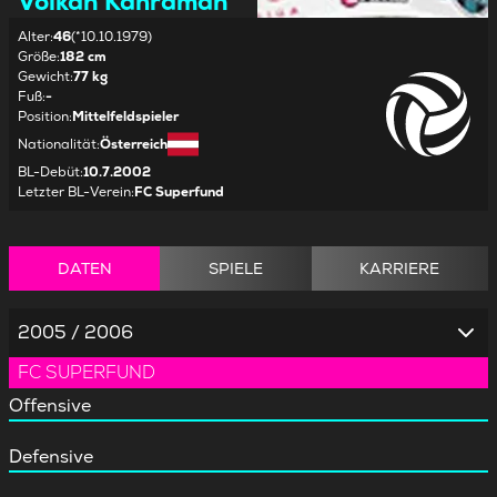
Volkan Kahraman
Alter
:
46
(*10.10.1979)
Größe
:
182 cm
Gewicht
:
77 kg
Fuß
:
-
Position
:
Mittelfeldspieler
Nationalität
:
Österreich
BL-Debüt
:
10.7.2002
Letzter BL-Verein
:
FC Superfund
DATEN
SPIELE
KARRIERE
2005 / 2006
FC SUPERFUND
Offensive
Defensive