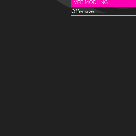
VFB MÖDLING
Offensive