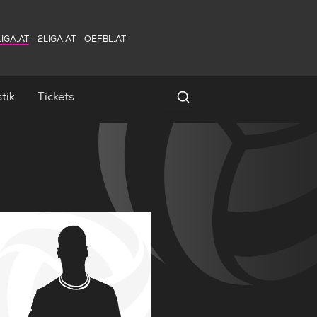
IGA.AT
2LIGA.AT
OEFBL.AT
tik
Tickets
Spielersuche