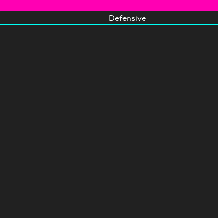
Defensive