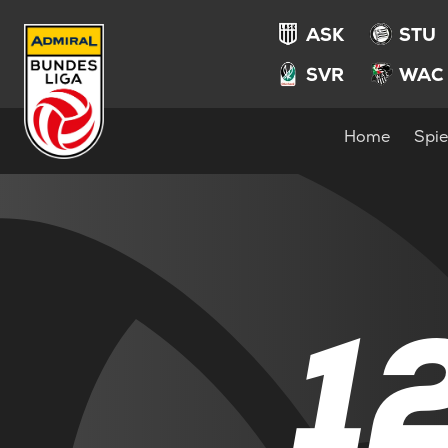
ASK
STU
SVR
WAC
Home
Spie
1