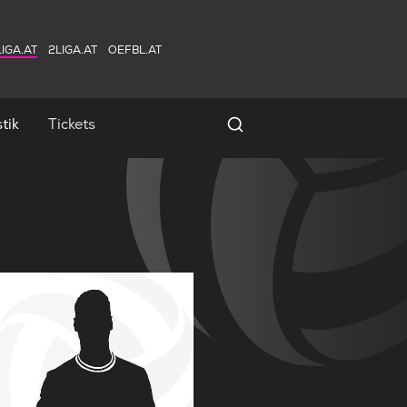
IGA.AT
2LIGA.AT
OEFBL.AT
tik
Tickets
Spielersuche