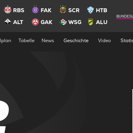
RBS
FAK
SCR
HTB
BUNDESL
ALT
GAK
WSG
ALU
lplan
Tabelle
News
Geschichte
Video
Statis
2