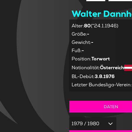
Walter Dannh
Alter
:
80
(*24.1.1946)
Größe
:
-
Gewicht
:
-
Fuß
:
-
Position
:
Torwart
Nationalität
:
Österreich
BL-Debüt
:
3.8.1976
Letzter Bundesliga-Verein
:
DATEN
1979 / 1980