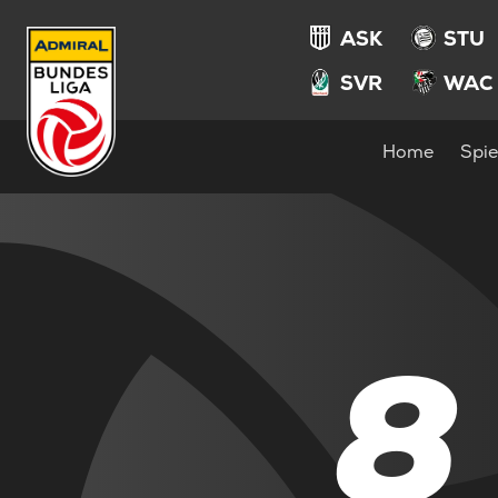
ASK
STU
SVR
WAC
Home
Spie
8