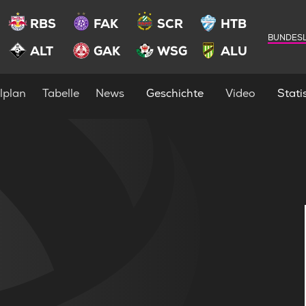
RBS
FAK
SCR
HTB
BUNDESL
ALT
GAK
WSG
ALU
lplan
Tabelle
News
Geschichte
Video
Statis