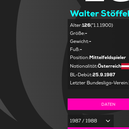
Walter Stöffe
Alter
:
126
(*1.1.1900)
Größe
:
-
Gewicht
:
-
Fuß
:
-
Position
:
Mittelfeldspieler
Nationalität
:
Österreich
BL-Debüt
:
25.9.1987
Letzter Bundesliga-Verein
:
DATEN
1987 / 1988