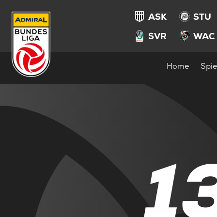
ASK
STU
SVR
WAC
Home
Spie
1