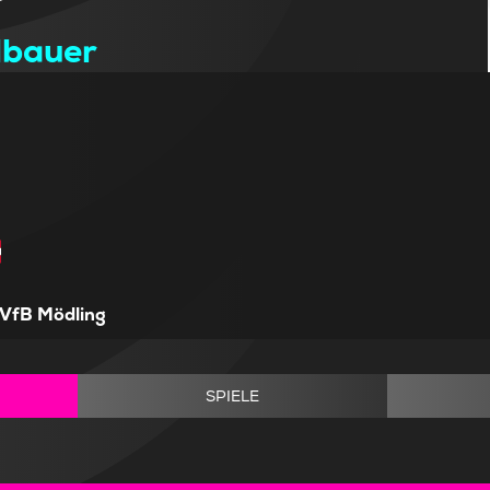
lbauer
VfB Mödling
SPIELE