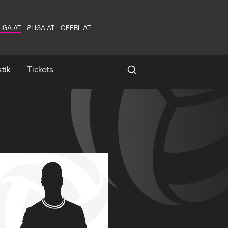
IGA.AT
2LIGA.AT
OEFBL.AT
tik
Tickets
Spielersuche