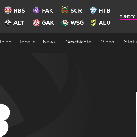
RBS
FAK
SCR
HTB
BUNDESL
ALT
GAK
WSG
ALU
lplan
Tabelle
News
Geschichte
Video
Statis
3