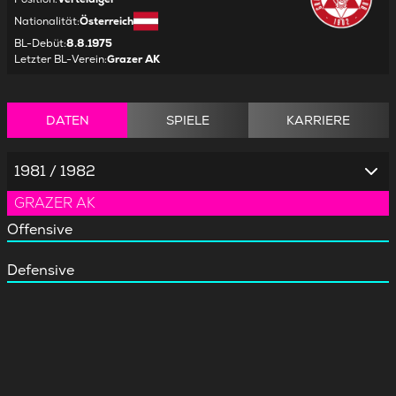
Nationalität
:
Österreich
BL-Debüt
:
8.8.1975
Letzter BL-Verein
:
Grazer AK
DATEN
SPIELE
KARRIERE
1981 / 1982
GRAZER AK
Offensive
Defensive