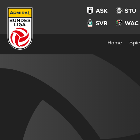
ASK
STU
SVR
WAC
Home
Spie