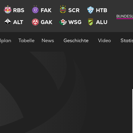
RBS
FAK
SCR
HTB
BUNDESL
ALT
GAK
WSG
ALU
lplan
Tabelle
News
Geschichte
Video
Statis