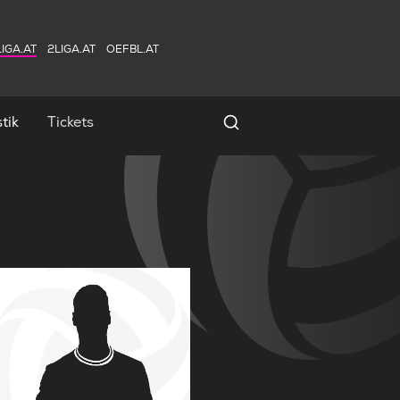
IGA.AT
2LIGA.AT
OEFBL.AT
tik
Tickets
Spielersuche