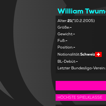
William Twum
Alter
:
21
(*10.2.2005)
Größe
:
-
Gewicht
:
-
Fuß
:
-
Position
:
-
Nationalität
:
Schweiz
BL-Debüt
:
-
Letzter Bundesliga-Verein
:
HÖCHSTE SPIELKLASSE