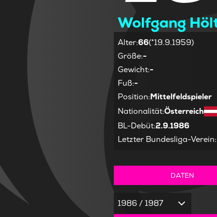
Wolfgang Hölt
Alter
:
66
(*19.9.1959)
Größe
:
-
Gewicht
:
-
Fuß
:
-
Position
:
Mittelfeldspieler
Nationalität
:
Österreich
BL-Debüt
:
2.9.1986
Letzter Bundesliga-Verein
:
DATEN
1986 / 1987