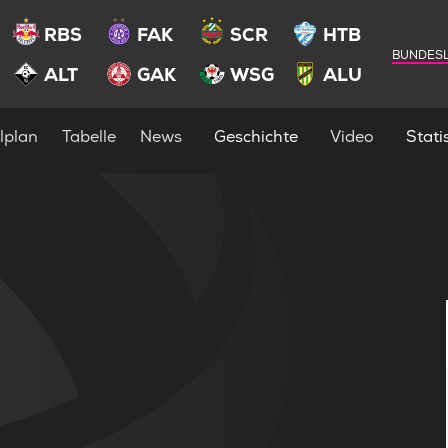
RBS
FAK
SCR
HTB
BUNDESL
ALT
GAK
WSG
ALU
lplan
Tabelle
News
Geschichte
Video
Statis