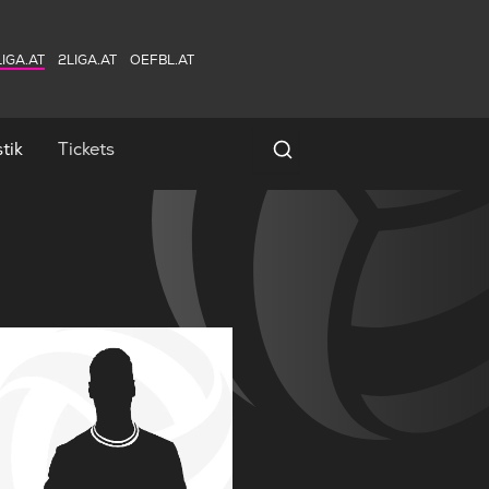
IGA.AT
2LIGA.AT
OEFBL.AT
tik
Tickets
Spielersuche