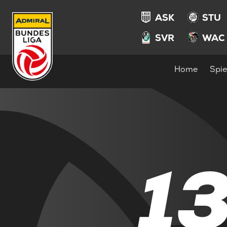
ASK
STU
SVR
WAC
Home
Spie
1