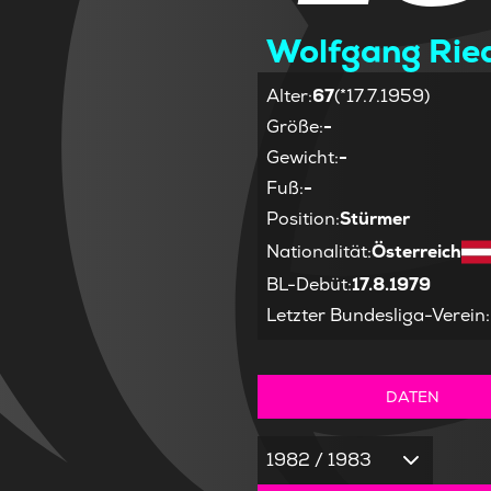
Wolfgang Rie
Alter
:
67
(*17.7.1959)
Größe
:
-
Gewicht
:
-
Fuß
:
-
Position
:
Stürmer
Nationalität
:
Österreich
BL-Debüt
:
17.8.1979
Letzter Bundesliga-Verein
:
DATEN
1982 / 1983