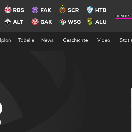
RBS
FAK
SCR
HTB
BUNDESL
ALT
GAK
WSG
ALU
lplan
Tabelle
News
Geschichte
Video
Statis
3