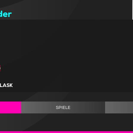
der
LASK
SPIELE