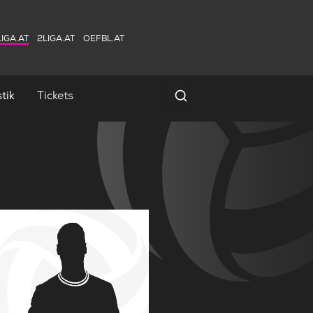
IGA.AT
2LIGA.AT
OEFBL.AT
tik
Tickets
Spielersuche