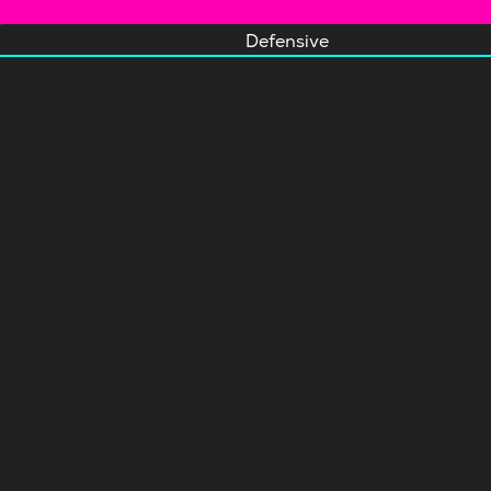
Defensive