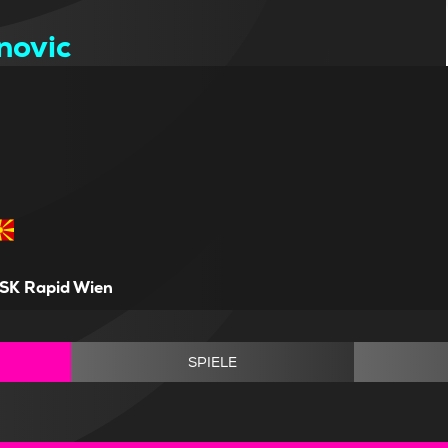
novic
SK Rapid Wien
SPIELE