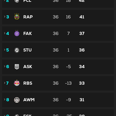
2
FCL
36
18
42
3
RAP
36
16
41
4
FAK
36
7
37
5
STU
36
1
36
6
ASK
36
-5
34
7
RBS
36
-13
33
8
AWM
36
-9
31