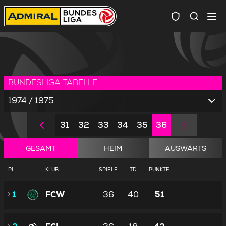
Spielersuc
BUNDESLIGA TABELLE
1974 / 1975
31
32
33
34
35
36
GESAMT
HEIM
AUSWÄRTS
PL
KLUB
SPIELE
TD
PUNKTE
1
FCW
36
40
51