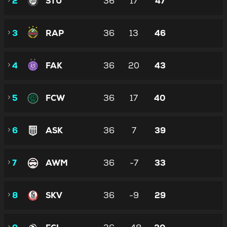
2
STU
36
17
47
3
RAP
36
13
46
4
FAK
36
20
43
5
FCW
36
17
40
6
ASK
36
7
39
7
AWM
36
-7
33
8
SKV
36
-9
29