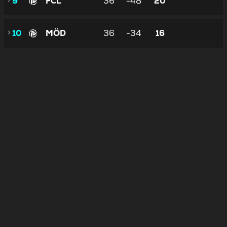
9
FCL
36
-48
20
10
MÖD
36
-34
16