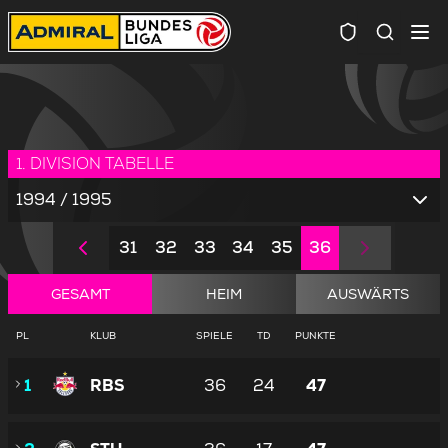
Spielersuc
1. DIVISION TABELLE
1994 / 1995
31
32
33
34
35
36
GESAMT
HEIM
AUSWÄRTS
PL
KLUB
SPIELE
TD
PUNKTE
1
RBS
36
24
47