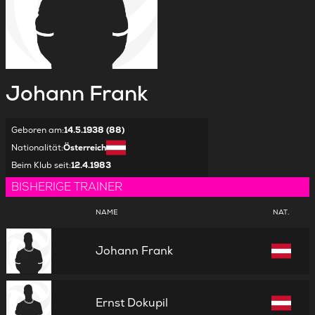
Johann
Frank
Geboren am
:
14.5.1938 (88)
Nationalität
:
Österreich
Beim Klub seit
:
12.4.1983
BISHERIGE TRAINER
NAME
NAT.
Johann Frank
Ernst Dokupil