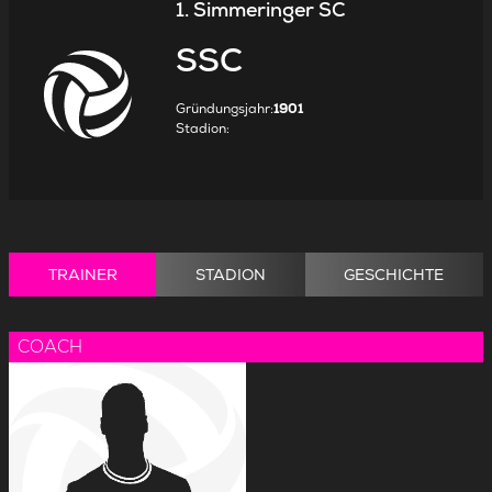
1. Simmeringer SC
SSC
Gründungsjahr
:
1901
Stadion
:
TRAINER
STADION
GESCHICHTE
COACH