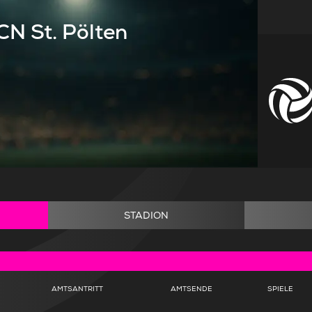
CN St. Pölten
STADION
AMTSANTRITT
AMTSENDE
SPIELE