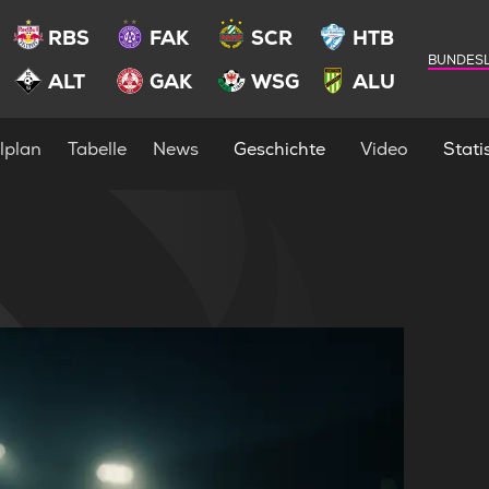
RBS
FAK
SCR
HTB
BUNDESL
ALT
GAK
WSG
ALU
lplan
Tabelle
News
Geschichte
Video
Statis