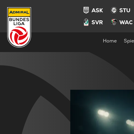
ASK
STU
SVR
WAC
Home
Spie