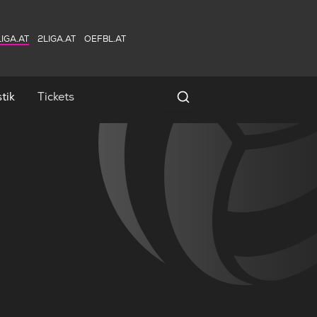
IGA.AT
2LIGA.AT
OEFBL.AT
tik
Tickets
Spielersuche