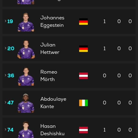
Johannes
19
1
0
0
Eggestein
Julian
20
1
0
0
Hettwer
Romeo
36
0
0
0
Mörth
Abdoulaye
47
0
0
0
Kante
Hasan
74
1
0
0
Deshishku