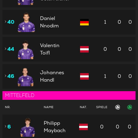
Daniel
40
1
0
0
Nnodim
Valentin
44
0
0
0
Toifl
Johannes
46
1
0
0
Handl
MITTELFELD
NR.
NAME
NAT.
SPIELE
Philipp
6
0
0
0
Maybach