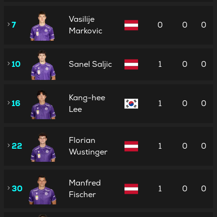
Vasilije
7
0
0
0
Markovic
10
Sanel Saljic
1
0
0
Kang-hee
16
1
0
0
Lee
Florian
22
1
0
0
Wustinger
Manfred
30
1
0
0
Fischer