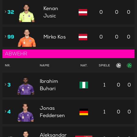
Kenan
32
0
0
0
Jusic
99
Mirko Kos
0
0
0
ABWEHR
NR.
NAME
NAT.
SPIELE
Ibrahim
3
1
0
0
Buhari
Jonas
4
1
0
0
Feddersen
Aleksandar