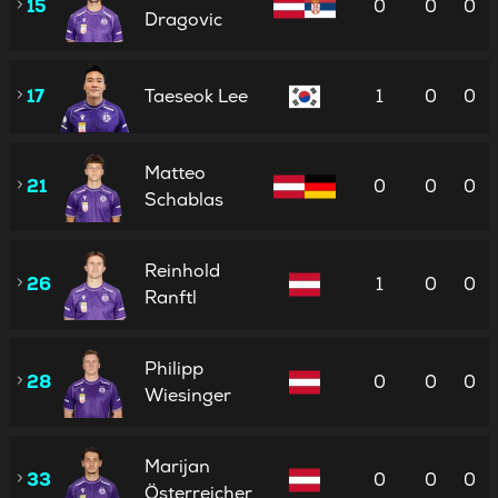
15
0
0
0
Dragovic
17
Taeseok Lee
1
0
0
Matteo
21
0
0
0
Schablas
Reinhold
26
1
0
0
Ranftl
Philipp
28
0
0
0
Wiesinger
Marijan
33
0
0
0
Österreicher