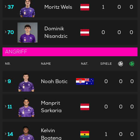
37
Moritz Wels
1
0
0
Dominik
70
0
0
0
Nisandzic
ANGRIFF
NR.
NAME
NAT.
SPIELE
9
Noah Botic
0
0
0
Manprit
11
0
0
0
Sarkaria
Kelvin
14
1
0
0
Boateng