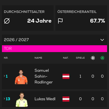
DURCHSCHNITTSALTER
ÖSTERREICHERANTEIL
24 Jahre
67.7%
2026 / 2027
TOR
NR.
NAME
NAT.
SPIELE
Samuel
1
Sahin-
1
0
0
Radlinger
13
Lukas Wedl
0
0
0