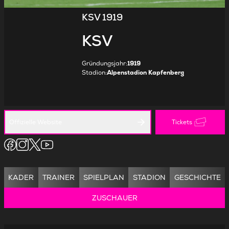
KSV 1919
KSV
Gründungsjahr
:
1919
Stadion
:
Alpenstadion Kapfenberg
Offizielle Website
Tickets
KADER
TRAINER
SPIELPLAN
STADION
GESCHICHTE
ZUSCHAUER