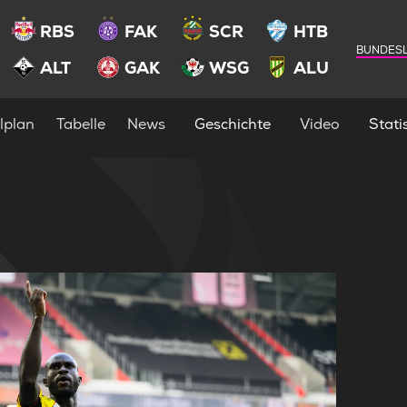
RBS
FAK
SCR
HTB
BUNDESL
ALT
GAK
WSG
ALU
lplan
Tabelle
News
Geschichte
Video
Statis