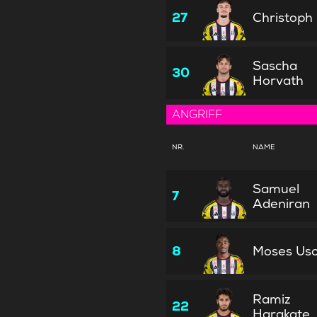
27
Christoph
Sascha
30
Horvath
ANGRIFF
NR.
NAME
Samuel
7
Adeniran
8
Moses Us
Ramiz
22
Harakate