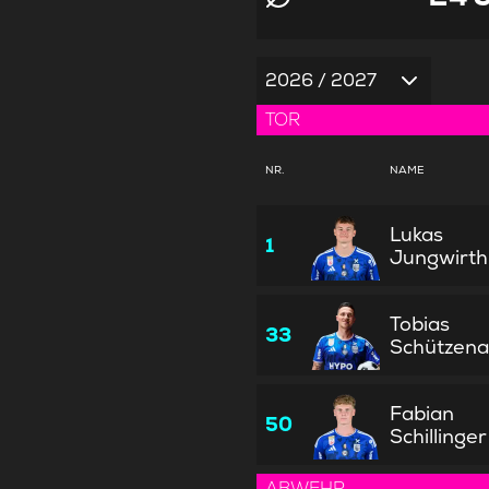
2026 / 2027
TOR
NR.
NAME
Lukas
1
Jungwirth
Tobias
33
Schützena
Fabian
50
Schillinger
ABWEHR