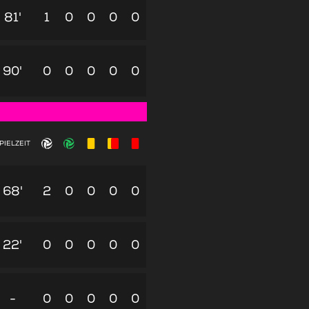
81'
1
0
0
0
0
90'
0
0
0
0
0
PIELZEIT
68'
2
0
0
0
0
22'
0
0
0
0
0
-
0
0
0
0
0