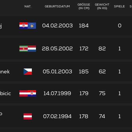
GRÖSSE (
GEWICHT
NAT.
GEBURTSDATUM
SPIELE
S
IN CM)
(IN KG)
j
04.02.2003
184
0
28.05.2002
172
82
1
anek
05.01.2003
185
62
1
bicic
14.07.1999
179
75
1
o
07.02.1994
178
74
1