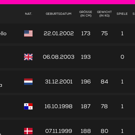
GRÖSSE (
GEWICHT
NAT.
GEBURTSDATUM
SPIELE
S
IN CM)
(IN KG)
llo
22.01.2002
173
75
1
06.08.2003
193
0
n
31.12.2001
196
84
1
a
16.10.1998
187
78
1
07.11.1999
188
80
1
n