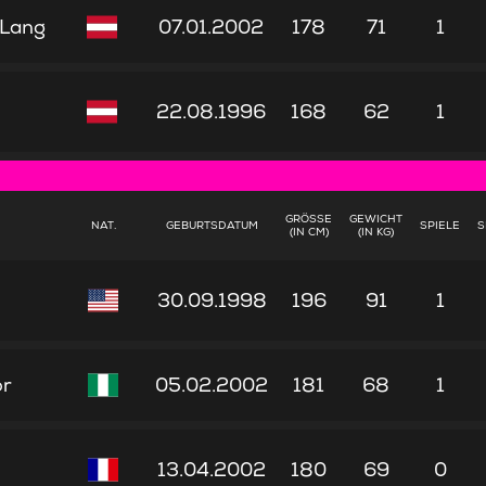
 Lang
07.01.2002
178
71
1
22.08.1996
168
62
1
GRÖSSE (
GEWICHT
NAT.
GEBURTSDATUM
SPIELE
S
IN CM)
(IN KG)
30.09.1998
196
91
1
or
05.02.2002
181
68
1
13.04.2002
180
69
0