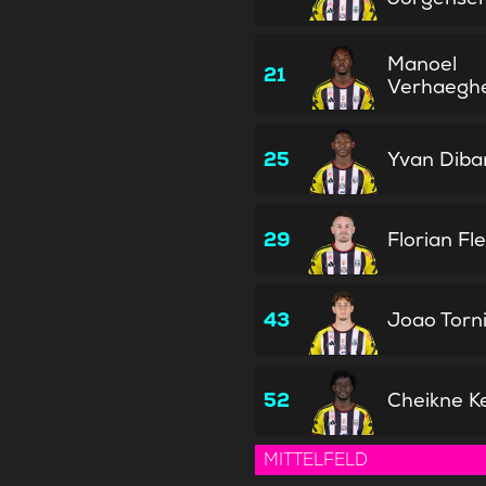
Manoel
21
Verhaegh
25
Yvan Diba
29
Florian Fl
43
Joao Torn
52
Cheikne K
MITTELFELD