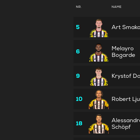
NR.
NAME
5
Art Smaka
Melayro
6
Bogarde
9
Krystof D
10
Robert Lju
Alessandr
18
Schöpf