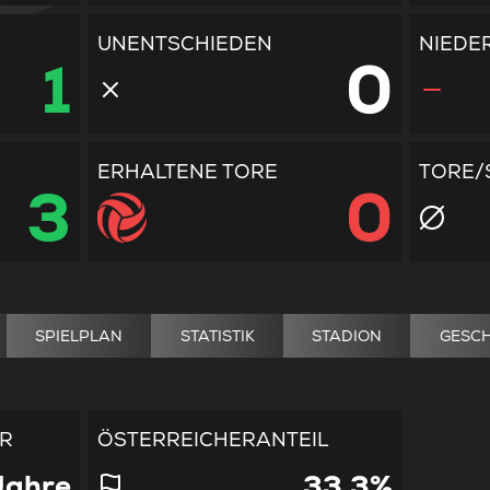
UNENTSCHIEDEN
NIEDE
1
0
ERHALTENE TORE
TORE/
3
0
SPIELPLAN
STATISTIK
STADION
GESCH
ER
ÖSTERREICHERANTEIL
Jahre
33.3%