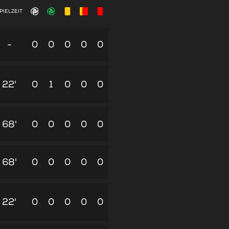
PIELZEIT
-
0
0
0
0
0
22'
0
1
0
0
0
68'
0
0
0
0
0
68'
0
0
0
0
0
22'
0
0
0
0
0