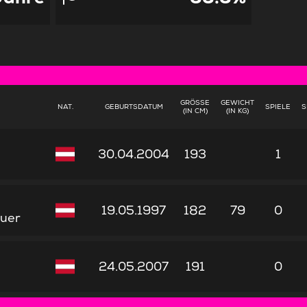
GRÖSSE (
GEWICHT
NAT.
GEBURTSDATUM
SPIELE
S
IN CM)
(IN KG)
30.04.2004
193
1
19.05.1997
182
79
0
uer
24.05.2007
191
0