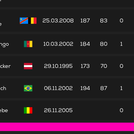
25.03.2008
187
83
0
e
ngo
10.03.2002
184
80
1
ecker
29.10.1995
173
70
0
ich
06.11.2002
194
87
1
ebe
26.11.2005
0