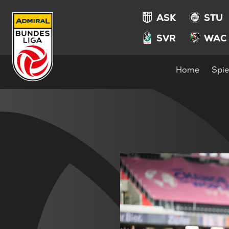
ASK
STU
SVR
WAC
Home
Spie