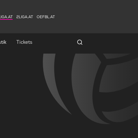
IGA.AT
2LIGA.AT
OEFBL.AT
tik
Tickets
Spielersuche