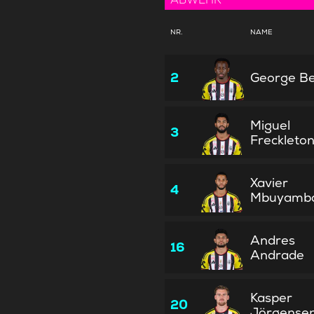
NR.
NAME
2
George Be
Miguel
3
Freckleto
Xavier
4
Mbuyamb
Andres
16
Andrade
Kasper
20
Jörgense