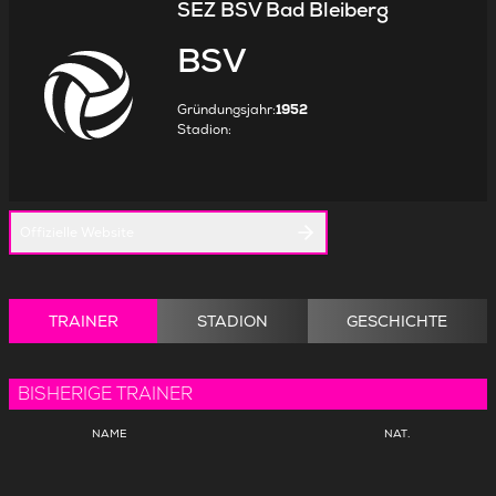
SEZ BSV Bad Bleiberg
BSV
Gründungsjahr
:
1952
Stadion
:
Offizielle Website
TRAINER
STADION
GESCHICHTE
BISHERIGE TRAINER
NAME
NAT.