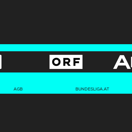
AGB
BUNDESLIGA.AT
Datenschutz
2LIGA.AT
OEFBL.AT