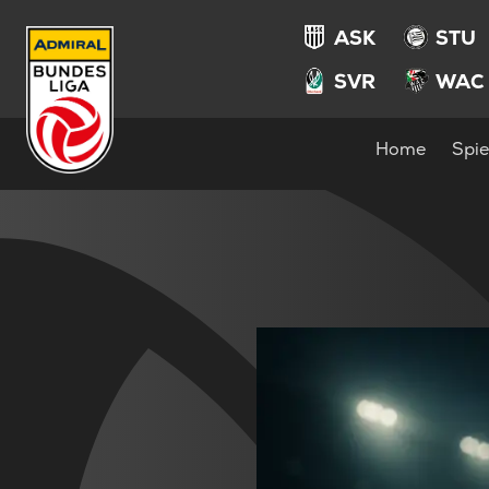
ASK
STU
SVR
WAC
Home
Spie