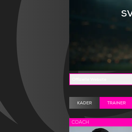
SV
Offizielle Website
KADER
TRAINER
COACH