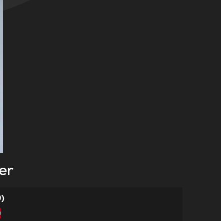
er
0)