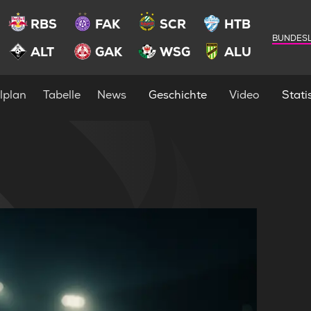
RBS
FAK
SCR
HTB
BUNDESL
ALT
GAK
WSG
ALU
lplan
Tabelle
News
Geschichte
Video
Statis