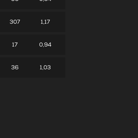
307
1,17
17
0,94
36
1,03