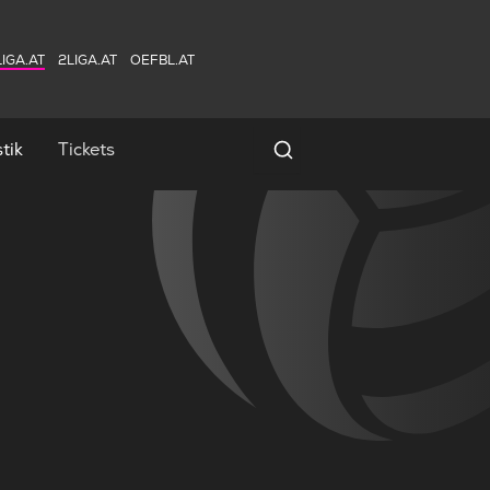
IGA.AT
2LIGA.AT
OEFBL.AT
tik
Tickets
Spielersuche