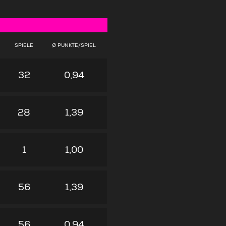
SPIELE
Ø PUNKTE/SPIEL
32
0,94
28
1,39
1
1,00
56
1,39
56
0,94