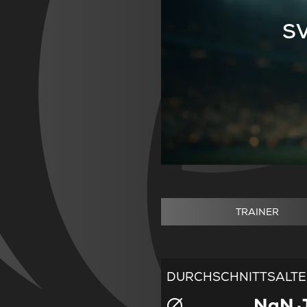
SV
TRAINER
DURCHSCHNITTSALT
NaN 