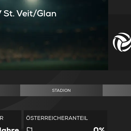
 St. Veit/Glan
STADION
ER
ÖSTERREICHERANTEIL
Jahre
0%