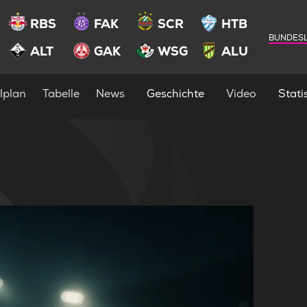
RBS
FAK
SCR
HTB
BUNDESL
ALT
GAK
WSG
ALU
lplan
Tabelle
News
Geschichte
Video
Statis