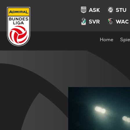
ASK
STU
SVR
WAC
Home
Spie