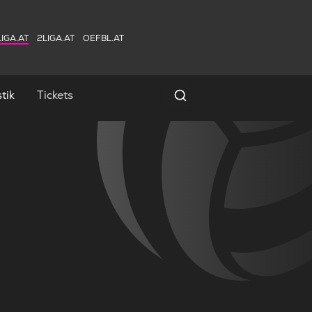
IGA.AT
2LIGA.AT
OEFBL.AT
tik
Tickets
Spielersuche