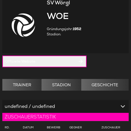
SV Wörgl
WOE
Gründungsjahr
:
1952
Stadion
:
Offizielle Website
TRAINER
STADION
GESCHICHTE
undefined / undefined
ZUSCHAUERSTATISTIK
RD.
DATUM
BEWERB
GEGNER
ZUSCHAUER