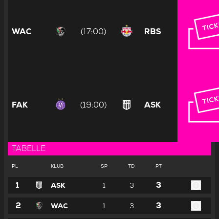
WAC
(17:00)
RBS
FAK
(19:00)
ASK
TABELLE
PL
KLUB
SP
TD
PT
1
3
ASK
1
3
2
3
WAC
1
3