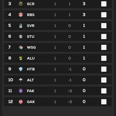
3
3
SCR
1
1
4
3
RBS
1
1
5
1
SVR
1
0
6
1
STU
1
0
7
1
WSG
1
0
8
1
ALU
1
0
9
0
HTB
1
-1
10
0
ALT
1
-1
11
0
FAK
1
-3
12
0
GAK
1
-3