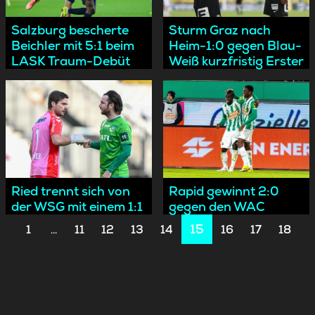
Salzburg bescherte
Sturm Graz nach
Beichler mit 5:1 beim
Heim-1:0 gegen Blau-
LASK Traum-Debüt
Weiß kurzfristig Erster
Rapid gewinnt 2:0
Ried trennt sich von
gegen den WAC
der WSG mit einem 1:1
15
1
11
12
13
14
16
17
18
…