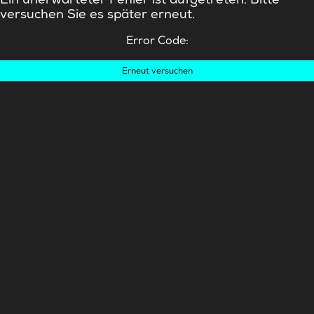
versuchen Sie es später erneut.
Error Code:
Erneut versuchen