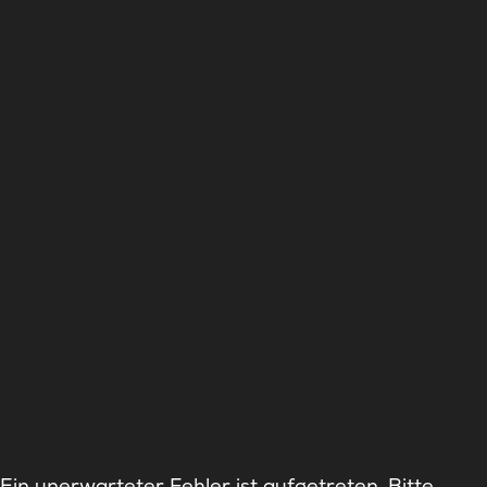
Ein unerwarteter Fehler ist aufgetreten. Bitte