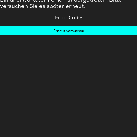
versuchen Sie es später erneut.
Error Code:
Erneut versuchen