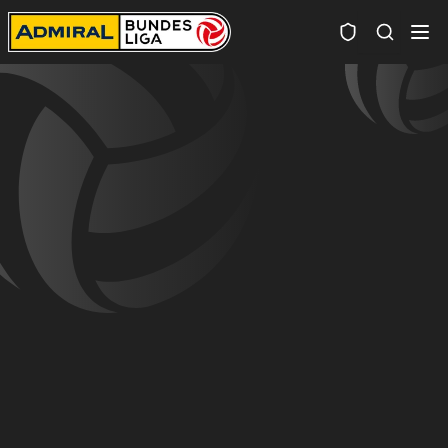
Spielersuc