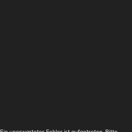
Ein unerwarteter Fehler ist aufgetreten. Bitte