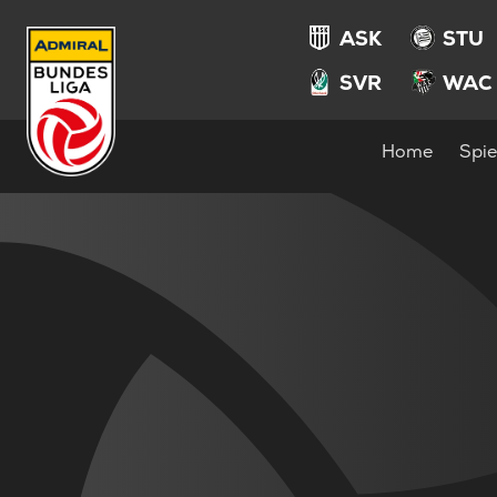
ASK
STU
SVR
WAC
Home
Spie