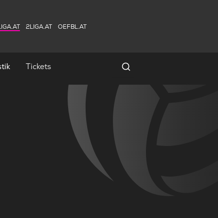
IGA.AT
2LIGA.AT
OEFBL.AT
tik
Tickets
Spielersuche