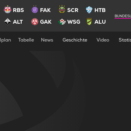
RBS
FAK
SCR
HTB
BUNDESL
ALT
GAK
WSG
ALU
lplan
Tabelle
News
Geschichte
Video
Statis