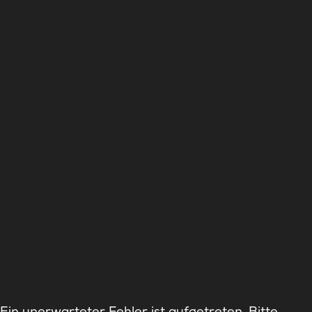
Ein unerwarteter Fehler ist aufgetreten. Bitte