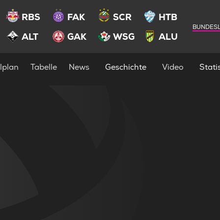
RBS
FAK
SCR
HTB
BUNDESL
ALT
GAK
WSG
ALU
lplan
Tabelle
News
Geschichte
Video
Statis