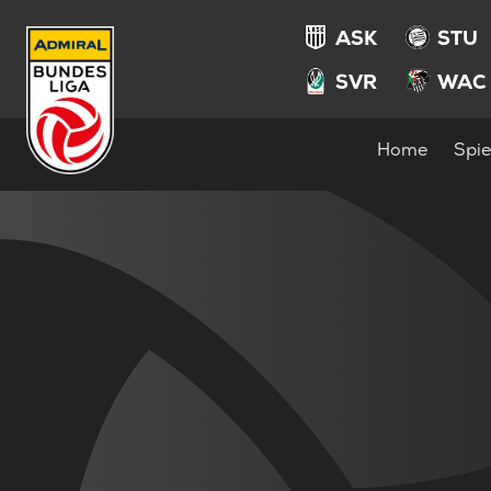
ASK
STU
SVR
WAC
Home
Spie