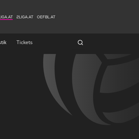
IGA.AT
2LIGA.AT
OEFBL.AT
tik
Tickets
Spielersuche