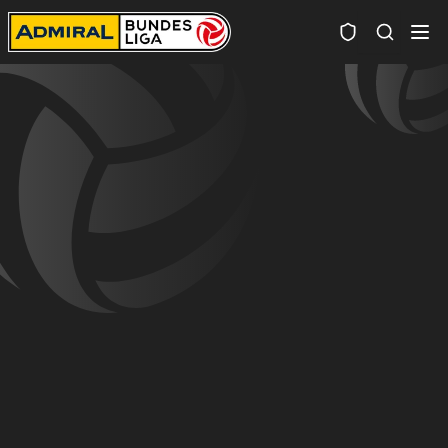
Spielersuc