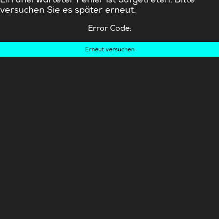
versuchen Sie es später erneut.
Error Code:
Erneut versuchen