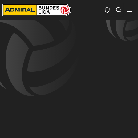
Spielersuc