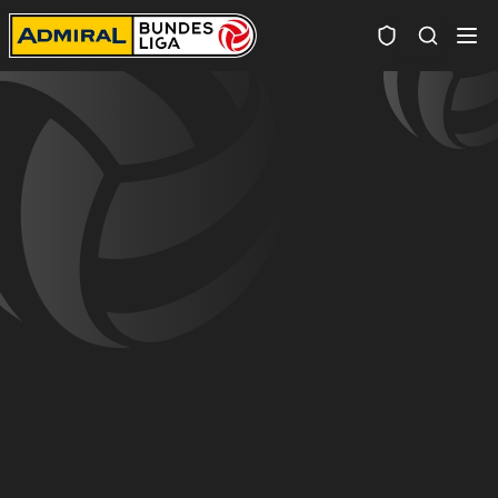
Spielersuc