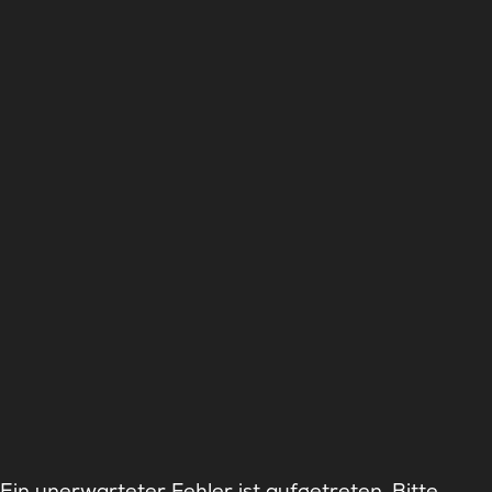
Ein unerwarteter Fehler ist aufgetreten. Bitte