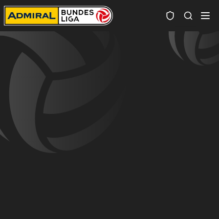
Spielersuc