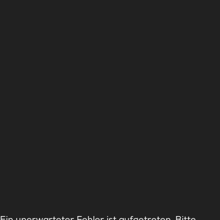
Ein unerwarteter Fehler ist aufgetreten. Bitte