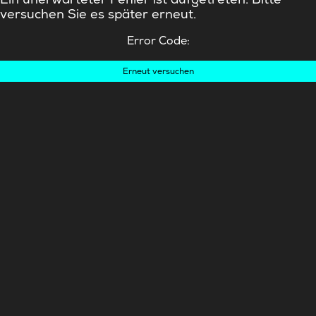
versuchen Sie es später erneut.
Error Code:
Erneut versuchen