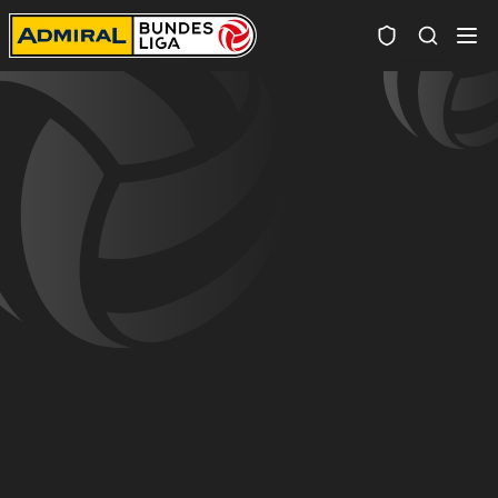
Spielersuc