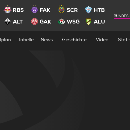
RBS
FAK
SCR
HTB
BUNDESL
ALT
GAK
WSG
ALU
lplan
Tabelle
News
Geschichte
Video
Statis