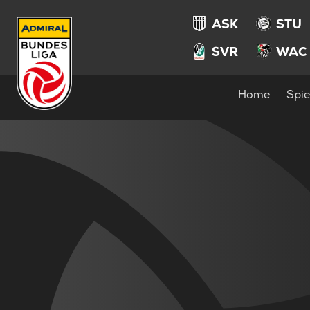
ASK
STU
SVR
WAC
Home
Spie