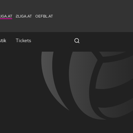
IGA.AT
2LIGA.AT
OEFBL.AT
tik
Tickets
Spielersuche