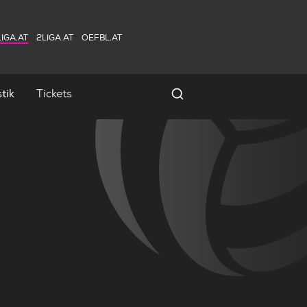
IGA.AT
2LIGA.AT
OEFBL.AT
tik
Tickets
Spielersuche