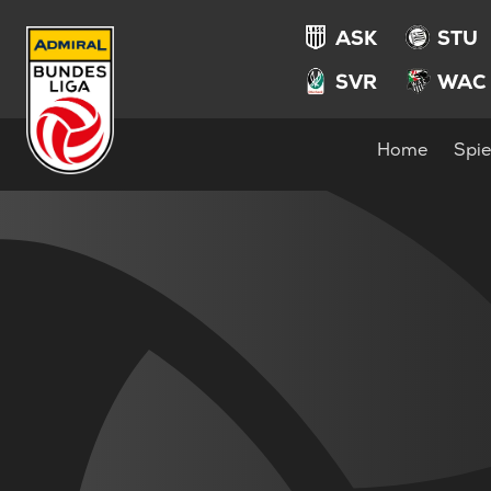
ASK
STU
SVR
WAC
Home
Spie