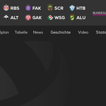
RBS
FAK
SCR
HTB
BUNDESL
ALT
GAK
WSG
ALU
lplan
Tabelle
News
Geschichte
Video
Statis